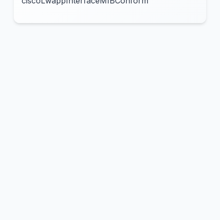
ciscoLwappInterfaceMIBConform