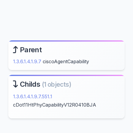
Parent
1.3.6.1.4.1.9.7
ciscoAgentCapability
Childs
(1 objects)
1.3.6.1.4.1.9.7.551.1
cDot11HtPhyCapabilityV12R0410BJA