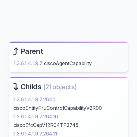
Parent
1.3.6.1.4.1.9.7
ciscoAgentCapability
Childs
(21 objects)
1.3.6.1.4.1.9.7.264.1
ciscoEntityFruControlCapabilityV2R00
1.3.6.1.4.1.9.7.264.10
ciscoEfcCapV12R04TP3745
1.3.6.1.4.1.9.7.264.11