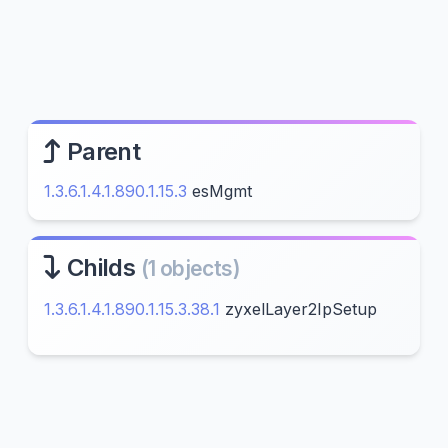
Parent
1.3.6.1.4.1.890.1.15.3
esMgmt
Childs
(1 objects)
1.3.6.1.4.1.890.1.15.3.38.1
zyxelLayer2IpSetup