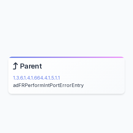
Parent
1.3.6.1.4.1.664.4.1.5.1.1
adFRPerformIntPortErrorEntry