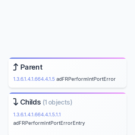
Parent
1.3.6.1.4.1.664.4.1.5
adFRPerformIntPortError
Childs
(1 objects)
1.3.6.1.4.1.664.4.1.5.1.1
adFRPerformIntPortErrorEntry