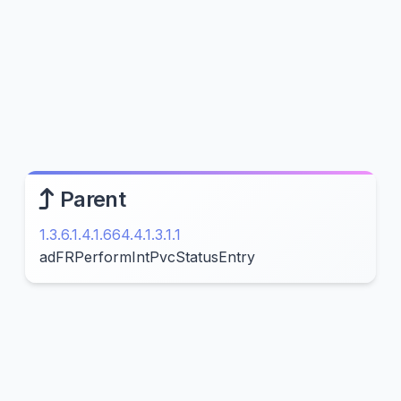
Parent
1.3.6.1.4.1.664.4.1.3.1.1
adFRPerformIntPvcStatusEntry