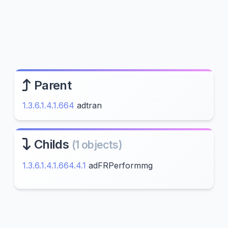
Parent
1.3.6.1.4.1.664
adtran
Childs
(1 objects)
1.3.6.1.4.1.664.4.1
adFRPerformmg