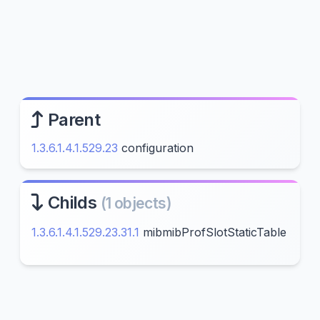
Parent
1.3.6.1.4.1.529.23
configuration
Childs
(1 objects)
1.3.6.1.4.1.529.23.31.1
mibmibProfSlotStaticTable