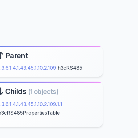
Parent
1.3.6.1.4.1.43.45.1.10.2.109
h3cRS485
Childs
(1 objects)
1.3.6.1.4.1.43.45.1.10.2.109.1.1
h3cRS485PropertiesTable