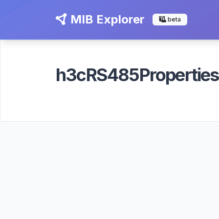
MIB Explorer
beta
h3cRS485Propertie