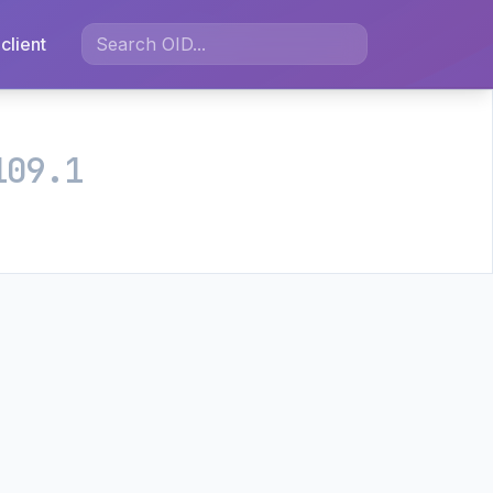
client
109.1