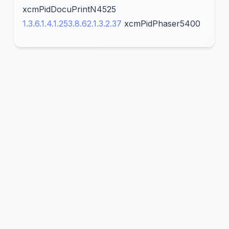
xcmPidDocuPrintN4525
1.3.6.1.4.1.253.8.62.1.3.2.37
xcmPidPhaser5400