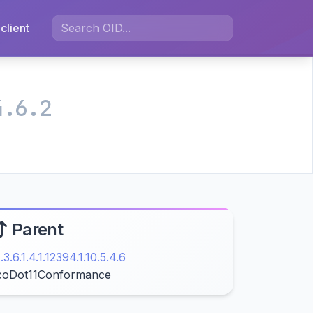
client
4.6.2
Parent
1.3.6.1.4.1.12394.1.10.5.4.6
coDot11Conformance