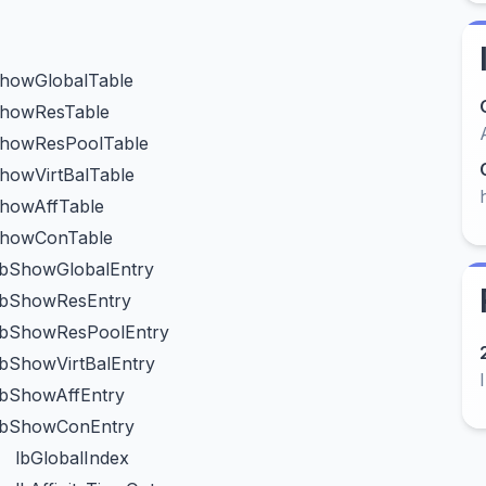
ShowGlobalTable
ShowResTable
ShowResPoolTable
howVirtBalTable
ShowAffTable
ShowConTable
lbShowGlobalEntry
lbShowResEntry
lbShowResPoolEntry
lbShowVirtBalEntry
lbShowAffEntry
lbShowConEntry
1
lbGlobalIndex