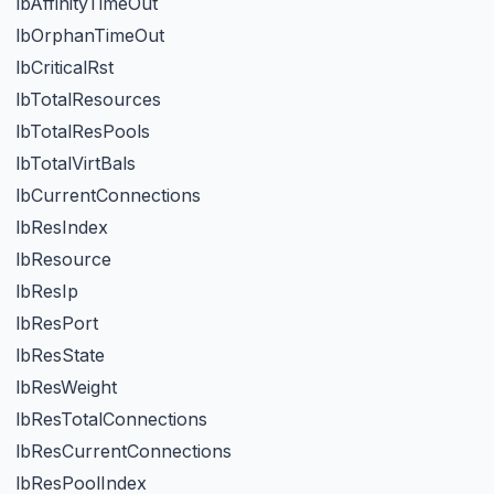
2
lbAffinityTimeOut
3
lbOrphanTimeOut
4
lbCriticalRst
5
lbTotalResources
6
lbTotalResPools
7
lbTotalVirtBals
8
lbCurrentConnections
1
lbResIndex
2
lbResource
3
lbResIp
4
lbResPort
5
lbResState
6
lbResWeight
7
lbResTotalConnections
8
lbResCurrentConnections
1
lbResPoolIndex