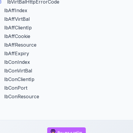
10
lbVirtBalHttpErrorCode
1
lbAffIndex
2
lbAffVirtBal
3
lbAffClientIp
4
lbAffCookie
5
lbAffResource
6
lbAffExpiry
1
lbConIndex
2
lbConVirtBal
3
lbConClientIp
4
lbConPort
5
lbConResource