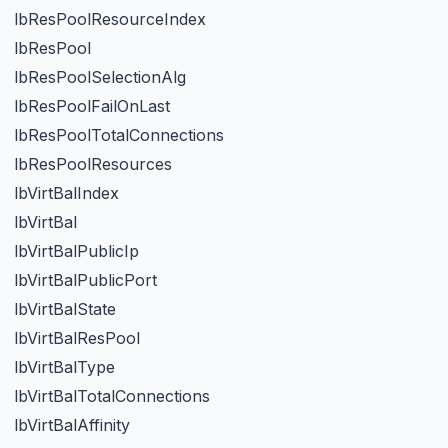
2
lbResPoolResourceIndex
3
lbResPool
4
lbResPoolSelectionAlg
5
lbResPoolFailOnLast
6
lbResPoolTotalConnections
7
lbResPoolResources
1
lbVirtBalIndex
2
lbVirtBal
3
lbVirtBalPublicIp
4
lbVirtBalPublicPort
5
lbVirtBalState
6
lbVirtBalResPool
7
lbVirtBalType
8
lbVirtBalTotalConnections
9
lbVirtBalAffinity